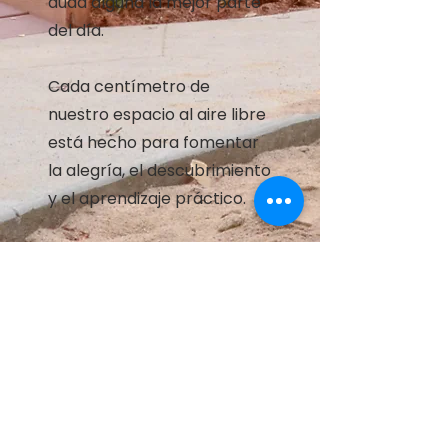
duda alguna la mejor parte
del día.
Cada centímetro de
nuestro espacio al aire libre
está hecho para fomentar
la alegría, el descubrimiento
y el aprendizaje práctico.
Colorado Shines +
Resultados de
evaluación
El triunfo de nuestra metodología
que ha sido desarrollada por
décadas de trabajo, se reflejan en