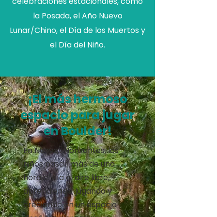
celebraciones estacionales, como
la Posada, el Año Nuevo
Lunar/Chino, el Día de los Muertos y
el Día del Niño.​
¡El más hermoso
espacio para jugar
en Boulder!
En Nuevos Horizontes, los
niños pasan más de una
hora al día al aire libre,
aprendiendo, jugando y
creciendo en un espacio