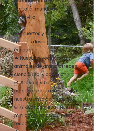
diseñado para abrir un
portal al mundo de
maravilla.
Los huertos y los árboles
frutales despiertan la
curiosidad.
🐐 Nuestros vecinos, los
animales de granja ofrecen
ciencia real y conexión.
🚲 Striders y bicicletas
personalizadas circulan por
nuestra pista de cemento.
❄️ ¿Y cuándo nieva? Nuestra
mini colina es usada para
resbalar y se convierte sin