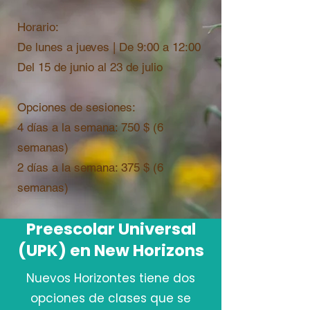
Horario:
De lunes a jueves | De 9:00 a 12:00
Del 15 de junio al 23 de julio
Opciones de sesiones:
4 días a la semana: 750 $ (6
semanas)
2 días a la semana: 375 $ (6
semanas)
Preescolar Universal
(UPK) en New Horizons
Nuevos Horizontes tiene dos
opciones de clases que se