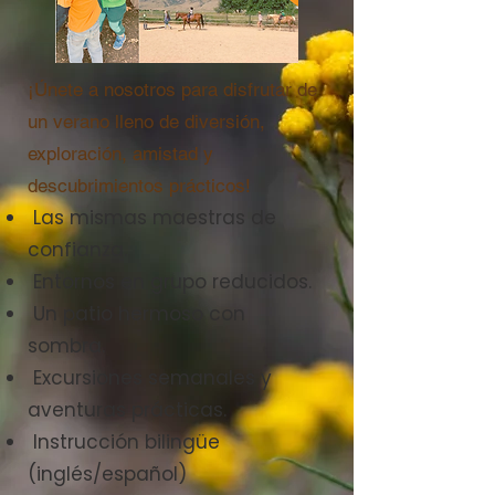
¡Únete a nosotros para disfrutar de
un verano lleno de diversión,
exploración, amistad y
descubrimientos prácticos!
Las mismas maestras de
confianza.
Entornos en grupo reducidos.
Un patio hermoso con
sombra.
Excursiones semanales y
aventuras prácticas.
Instrucción bilingüe
(inglés/español)